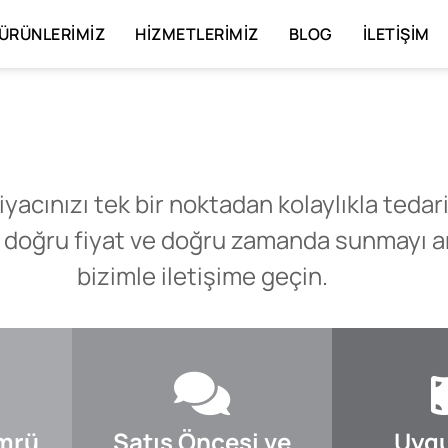
ÜRÜNLERIMIZ
HIZMETLERIMIZ
BLOG
İLETIŞIM
iyacınızı tek bir noktadan kolaylıkla tedar
 doğru fiyat ve doğru zamanda sunmayı am
bizimle iletişime geçin.
Ömrü
Satış Öncesi ve
Uygu