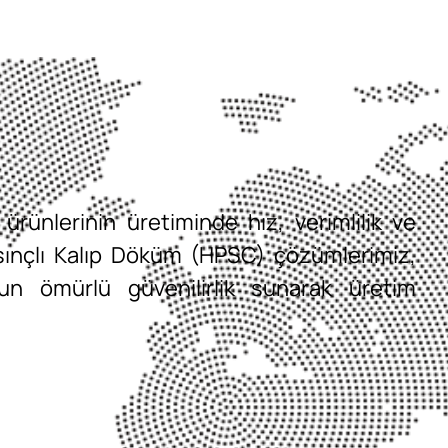
ürünlerinin üretiminde hız, verimlilik ve
asınçlı Kalıp Döküm (HPSC) çözümlerimiz,
n ömürlü güvenilirlik sunarak üretim