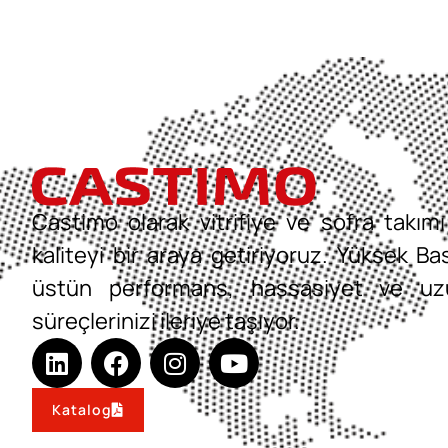
Castimo olarak vitrifiye ve sofra takımı 
kaliteyi bir araya getiriyoruz. Yüksek B
üstün performans, hassasiyet ve uzu
süreçlerinizi ileriye taşıyor.
Katalog